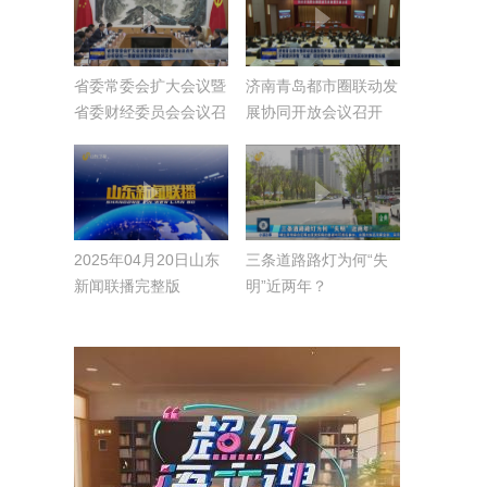
省委常委会扩大会议暨
济南青岛都市圈联动发
省委财经委员会会议召
展协同开放会议召开
开 分析研究一季度经
不断提升济青“双圈”综
济形势和经济工作
合竞争力 加快打造北
方地区经济重要增长极
2025年04月20日山东
三条道路路灯为何“失
新闻联播完整版
明”近两年？