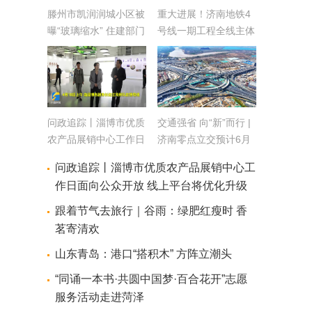
滕州市凯润润城小区被
重大进展！济南地铁4
曝“玻璃缩水” 住建部门
号线一期工程全线主体
介入调查 开发商更换
结构全部施工完成 将
方案仍遭业主质疑
于今年年底通车
问政追踪丨淄博市优质
交通强省 向“新”而行 |
农产品展销中心工作日
济南零点立交预计6月
面向公众开放 线上平
建成通车
问政追踪丨淄博市优质农产品展销中心工
台将优化升级
作日面向公众开放 线上平台将优化升级
跟着节气去旅行｜谷雨：绿肥红瘦时 香
茗寄清欢
山东青岛：港口“搭积木” 方阵立潮头
“同诵一本书·共圆中国梦·百合花开”志愿
服务活动走进菏泽