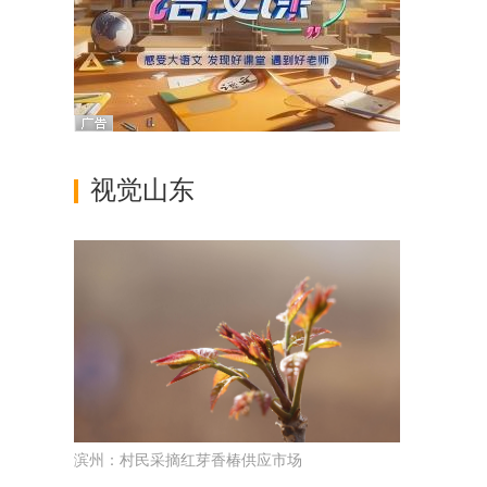
视觉山东
滨州：村民采摘红芽香椿供应市场