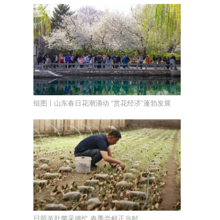
组图丨山东春日花潮涌动 “赏花经济”蓬勃发展
日照羊肚菌采摘忙 春季尝鲜正当时