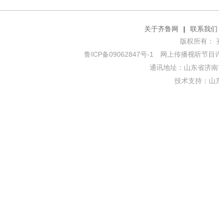
关于齐鲁网
|
联系我们
版权所有： 齐鲁网
鲁ICP备09062847号-1
网上传播视听节目许可证
通讯地址：山东省济南市
技术支持：
山