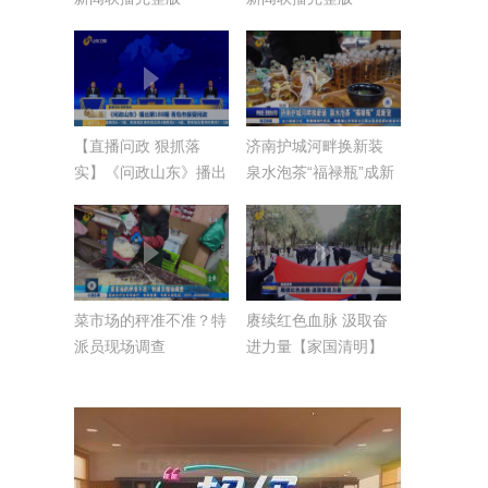
【直播问政 狠抓落
济南护城河畔换新装
实】《问政山东》播出
泉水泡茶“福禄瓶”成新
第188期 青岛市接受问
宠
政
菜市场的秤准不准？特
赓续红色血脉 汲取奋
派员现场调查
进力量【家国清明】