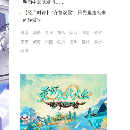
明雨中瑟瑟发抖……
【经广时评】 “齐鲁双霞”：田野里走出来
的经济学
济南
淄博
枣庄
东营
烟台
潍坊
济宁
泰安
威海
日照
临沂
德州
聊城
滨州
菏泽