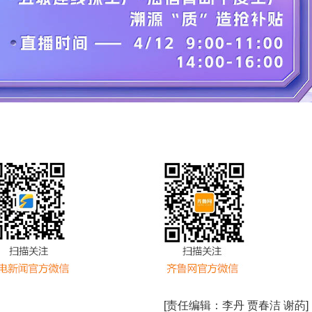
[责任编辑：
李丹 贾春洁 谢菂
]