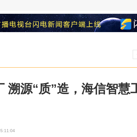
厂 溯源“质”造，海信智
5:11:04