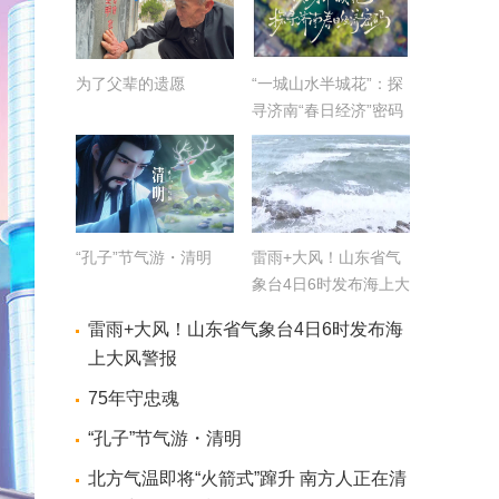
为了父辈的遗愿
“一城山水半城花”：探
寻济南“春日经济”密码
“孔子”节气游・清明
雷雨+大风！山东省气
象台4日6时发布海上大
风警报
雷雨+大风！山东省气象台4日6时发布海
上大风警报
75年守忠魂
“孔子”节气游・清明
北方气温即将“火箭式”蹿升 南方人正在清