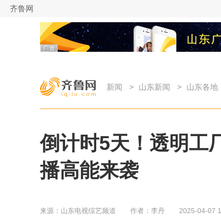
齐鲁网
新闻
>
山东新闻
>
山东各地
倒计时5天！透明工
播高能来袭
来源：
山东电视综艺频道
作者：
李丹
2025-04-07 1