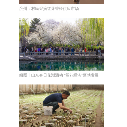
滨州：村民采摘红芽香椿供应市场
组图丨山东春日花潮涌动 “赏花经济”蓬勃发展