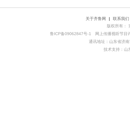
关于齐鲁网
|
联系我们
版权所有： 齐鲁网
鲁ICP备09062847号-1
网上传播视听节目许可证
通讯地址：山东省济南市
技术支持：
山