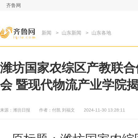
齐鲁网
新闻
>
山东新闻
>
山东各地
潍坊国家农综区产教联合
会 暨现代物流产业学院
来源：
潍坊日报
作者：
付凯 刘福文
2024-11-30 13:28:11