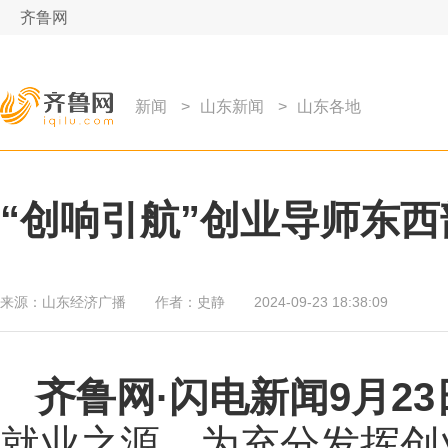
齐鲁网
新闻
>
山东新闻
>
山东各地
“创响引航”创业导师东西
来源：
山东经济广播
作者：
史静
2024-09-23 18:38:09
齐鲁网
·闪电新闻9月2
就业之源。为充分发挥创