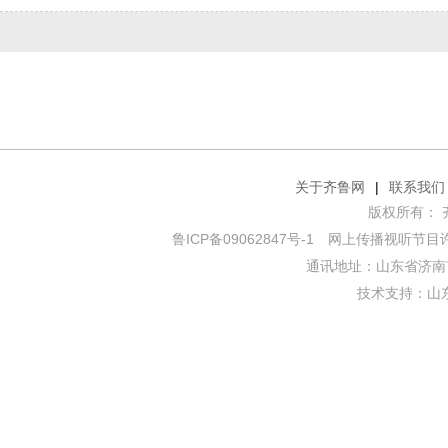
关于齐鲁网
|
联系我们
版权所有： 齐鲁网
鲁ICP备09062847号-1
网上传播视听节目许可证
通讯地址：山东省济南市
技术支持：
山