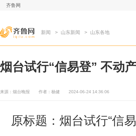
齐鲁网
新闻
>
山东新闻
>
山东各地
烟台试行“信易登” 不动
来源：
烟台晚报
作者：
杨健
2024-06-24 14:36:06
原标题：烟台试行“信易