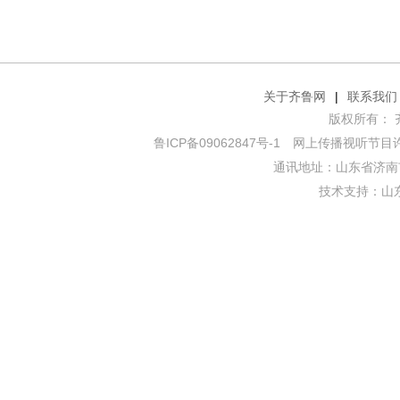
关于齐鲁网
|
联系我们
版权所有： 齐鲁网
鲁ICP备09062847号-1
网上传播视听节目许可证
通讯地址：山东省济南市
技术支持：
山