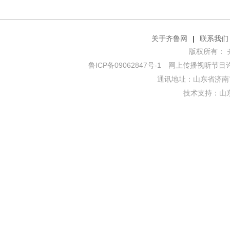
关于齐鲁网
|
联系我们
版权所有： 齐鲁网
鲁ICP备09062847号-1
网上传播视听节目许可证
通讯地址：山东省济南市
技术支持：
山