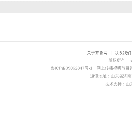
关于齐鲁网
|
联系我们
版权所有： 齐鲁网
鲁ICP备09062847号-1
网上传播视听节目许可证
通讯地址：山东省济南市
技术支持：
山