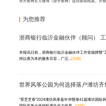
录齐鲁网官方微博（
@齐鲁网
）提供新闻线索。齐
为您推荐
浙商银行临沂金融伙伴（顾问） 
本报讯日前，浙商银行临沂金融伙伴工作室揭牌暨“
持以善为本的服务宗旨，广泛...
[详细]
世界风筝公园为何选择落户潍坊齐
“景芝芝香”2024潍坊风筝嘉年华暨第41届潍坊国
国际风筝会保持旺盛生命力的基...
[详细]