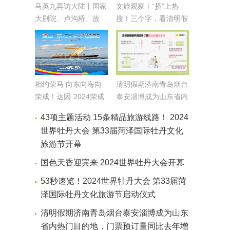
马英九再访大陆丨国家
文旅观察丨“挤”上热
大剧院、卢沟桥、故
搜！三个字，看清明假
宫……马英九率团开启
期的山东
首访北京之旅
相约荣马 向东向海向
清明假期济南青岛烟台
荣成！达因·2024荣成
泰安淄博成为山东省内
马拉松倒计时7天
热门目的地，门票预订
43项主题活动 15条精品旅游线路！ 2024
量同比去年增长超6倍
世界牡丹大会 第33届菏泽国际牡丹文化
旅游节开幕
国色天香迎宾来 2024世界牡丹大会开幕
53秒速览！2024世界牡丹大会 第33届菏
泽国际牡丹文化旅游节启动仪式
清明假期济南青岛烟台泰安淄博成为山东
省内热门目的地，门票预订量同比去年增