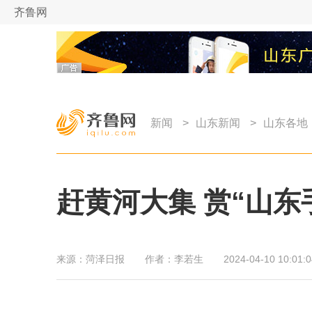
齐鲁网
新闻
>
山东新闻
>
山东各地
赶黄河大集 赏“山东
来源：
菏泽日报
作者：
李若生
2024-04-10 10:01:0