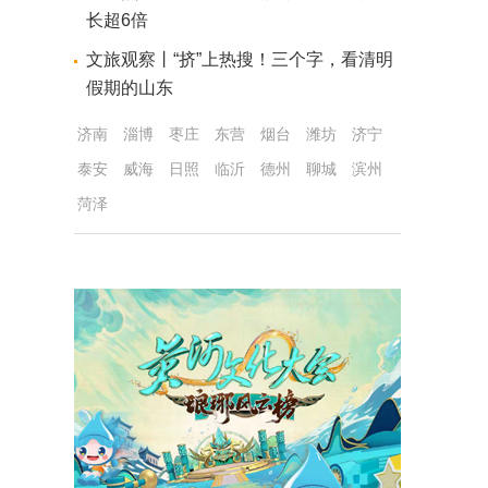
长超6倍
文旅观察丨“挤”上热搜！三个字，看清明
假期的山东
济南
淄博
枣庄
东营
烟台
潍坊
济宁
泰安
威海
日照
临沂
德州
聊城
滨州
菏泽