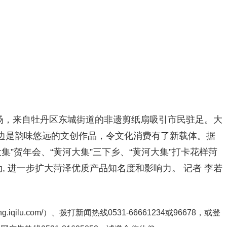
现场，来自牡丹区东城街道的非遗剪纸扇吸引市民驻足。大
边是韵味悠远的文创作品，令文化消费有了新载体。据
集”贺年会、“黄河大集”三下乡、“黄河大集”打卡花样菏
, 进一步扩大菏泽优质产品知名度和影响力。 记者 李若
ng.iqilu.com/
）、拨打新闻热线0531-66661234或96678，或登