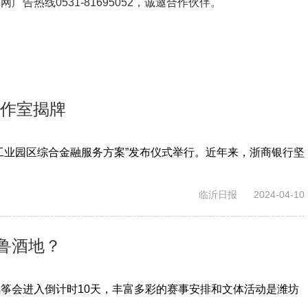
鲁网广告热线
0531-81695052
，诚邀合作伙伴。
工作室揭牌
工业园区综合金融服务方案”发布仪式举行。近年来，浙商银行坚
临沂日报
2024-04-10
鲁酒地？
际风筝会进入倒计时10天，丰富多彩的赛事安排和文体活动是潍坊