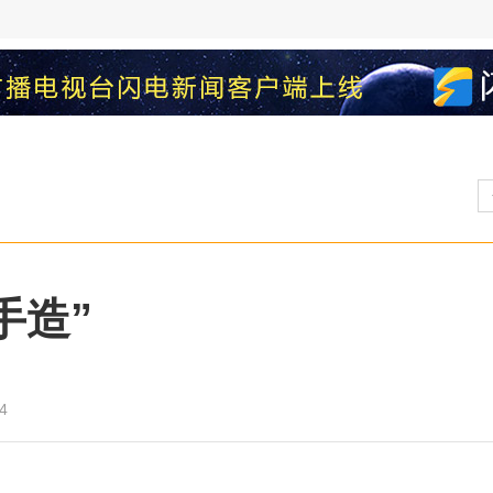
手造”
4