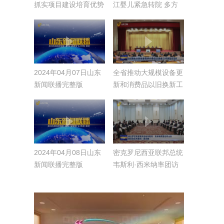
抓实项目建设培育优势
江婴儿紧急转院 多方
产业 坚定不移走绿色
协力打通“生命通道”
低碳高质量发展之路
2024年04月07日山东
全省推动大规模设备更
新闻联播完整版
新和消费品以旧换新工
作视频会议召开
2024年04月08日山东
密克罗尼西亚联邦总统
新闻联播完整版
韦斯利·西米纳率团访
问山东 林武会见韦斯
利·西米纳