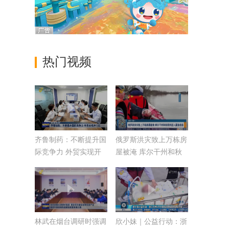
热门视频
齐鲁制药：不断提升国
俄罗斯洪灾致上万栋房
际竞争力 外贸实现开
屋被淹 库尔干州和秋
门红【稳扎稳打有干
明州进入紧急状态
头】
林武在烟台调研时强调
欣小妹｜公益行动：浙