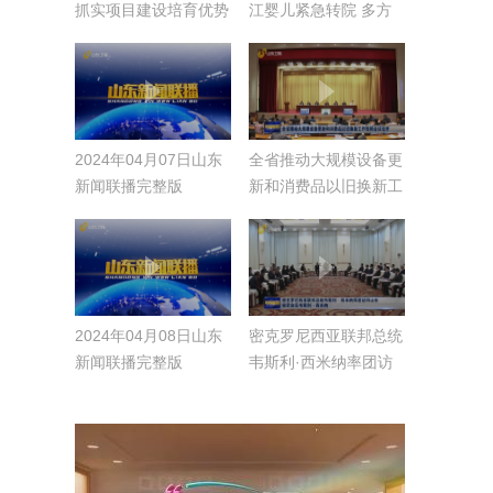
抓实项目建设培育优势
江婴儿紧急转院 多方
产业 坚定不移走绿色
协力打通“生命通道”
低碳高质量发展之路
2024年04月07日山东
全省推动大规模设备更
新闻联播完整版
新和消费品以旧换新工
作视频会议召开
2024年04月08日山东
密克罗尼西亚联邦总统
新闻联播完整版
韦斯利·西米纳率团访
问山东 林武会见韦斯
利·西米纳