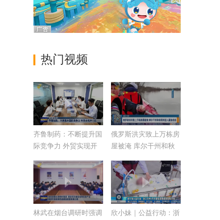
热门视频
齐鲁制药：不断提升国
俄罗斯洪灾致上万栋房
际竞争力 外贸实现开
屋被淹 库尔干州和秋
门红【稳扎稳打有干
明州进入紧急状态
头】
林武在烟台调研时强调
欣小妹｜公益行动：浙