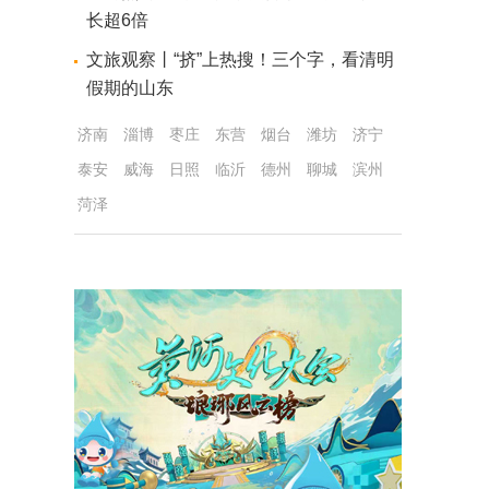
长超6倍
文旅观察丨“挤”上热搜！三个字，看清明
假期的山东
济南
淄博
枣庄
东营
烟台
潍坊
济宁
泰安
威海
日照
临沂
德州
聊城
滨州
菏泽