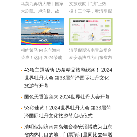
马英九再访大陆丨国家
文旅观察丨“挤”上热
大剧院、卢沟桥、故
搜！三个字，看清明假
宫……马英九率团开启
期的山东
首访北京之旅
相约荣马 向东向海向
清明假期济南青岛烟台
荣成！达因·2024荣成
泰安淄博成为山东省内
马拉松倒计时7天
热门目的地，门票预订
43项主题活动 15条精品旅游线路！ 2024
量同比去年增长超6倍
世界牡丹大会 第33届菏泽国际牡丹文化
旅游节开幕
国色天香迎宾来 2024世界牡丹大会开幕
53秒速览！2024世界牡丹大会 第33届菏
泽国际牡丹文化旅游节启动仪式
清明假期济南青岛烟台泰安淄博成为山东
省内热门目的地，门票预订量同比去年增