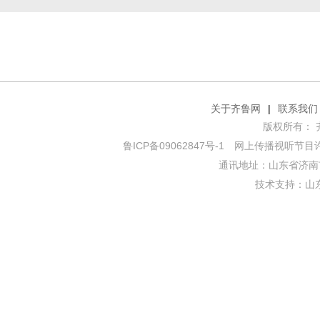
关于齐鲁网
|
联系我们
版权所有： 齐鲁网
鲁ICP备09062847号-1
网上传播视听节目许可证
通讯地址：山东省济南市
技术支持：
山