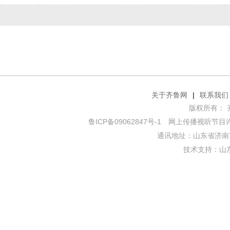
关于齐鲁网
|
联系我们
版权所有： 齐鲁网
鲁ICP备09062847号-1
网上传播视听节目许可证
通讯地址：山东省济南市
技术支持：
山