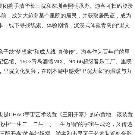
未来集团携手清华长三院和深圳金照明承办。游客可扫码登录
0年前，成为大鲍岛某个里院的居民，并获取居民证，成为
本，线下寻找线索、体验剧情，沉浸式体验青岛的“里文
子线“梦想家”和成人线“真传传”。游客作为百年前的里
馆、1903青岛酒馆MIX、No.66超级音乐工厂、里院
里院文化复兴，在剧本游中感受“里院大家”的温暖与力
也是CHAO宇宙艺术装置《三阳开泰》的布置地。该装置
化中“一生二、二生三、三生万物”的宇宙生成论，又传递
三阳开泰”的美好祝福。游客和市民可于艺术装置处合影