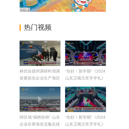
热门视频
林武在德州调研时强调
“你好！新学期”《2024
抓紧抓实企业生产项目
山东卫视元宵开学礼》
建设 奋力夺取一季度
今晚播出
经济社会发展开门红
跨区域“揭榜挂帅” 山东
“你好！新学期”《2024
企业在青海攻克氯化镁
山东卫视元宵开学礼》