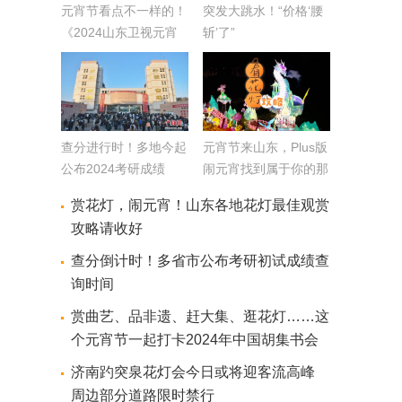
元宵节看点不一样的！
突发大跳水！“价格‘腰
《2024山东卫视元宵
斩’了”
开学礼》特别节目本周
六播出
查分进行时！多地今起
元宵节来山东，Plus版
公布2024考研成绩
闹元宵找到属于你的那
份快乐（附赏玩攻略）
赏花灯，闹元宵！山东各地花灯最佳观赏
攻略请收好
查分倒计时！多省市公布考研初试成绩查
询时间
赏曲艺、品非遗、赶大集、逛花灯……这
个元宵节一起打卡2024年中国胡集书会
济南趵突泉花灯会今日或将迎客流高峰
周边部分道路限时禁行