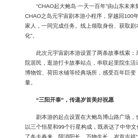
“CHAO起大鲍岛·一天一百年”由山东
CHAO之岛元宇宙剧本游小程序，穿越回10
家人，一同完成任务。线上领取身份、获取剧
化”。
此次元宇宙剧本游设置了两条故事线索：亲
院居民，逛游打卡故事站点，串联起里院生活记忆
博物馆、荷田水铺等经典场所，感受百年巨变，
量。
“三阳开泰”，传递岁首美好祝愿
剧本游的起点设置在大鲍岛博山路广场，
以三个恒星和99个行星构成，既表达了中华文
了冬去春来、阴消阳长，万物生长，岁首吉祥“