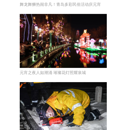
舞龙舞狮热闹非凡！青岛多彩民俗活动庆元宵
元宵之夜人如潮涌 璀璨花灯照耀泉城