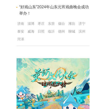
“好戏山东”2024年山东元宵戏曲晚会成功
举办！
济南
淄博
枣庄
东营
烟台
潍坊
济宁
泰安
威海
日照
临沂
德州
聊城
滨州
菏泽