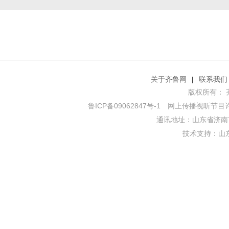
关于齐鲁网
|
联系我们
版权所有： 齐鲁网
鲁ICP备09062847号-1
网上传播视听节目许可证
通讯地址：山东省济南市
技术支持：
山