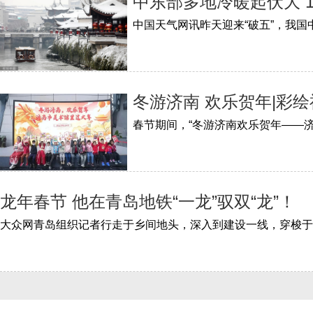
中东部多地冷暖起伏大 
冬游济南 欢乐贺年|彩
龙年春节 他在青岛地铁“一龙”驭双“龙”！