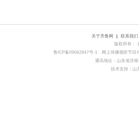
关于齐鲁网
|
联系我们
版权所有： 齐鲁网
鲁ICP备09062847号-1
网上传播视听节目许可证
通讯地址：山东省济南市
技术支持：
山