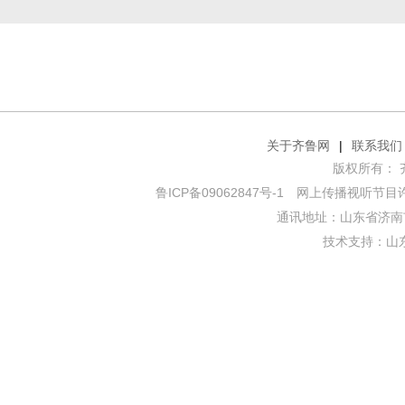
关于齐鲁网
|
联系我们
版权所有： 齐鲁网
鲁ICP备09062847号-1
网上传播视听节目许可证
通讯地址：山东省济南市
技术支持：
山