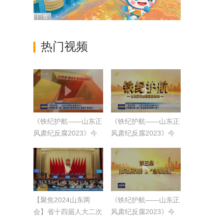
热门视频
《铁纪护航——山东正
《铁纪护航——山东正
风肃纪反腐2023》今
风肃纪反腐2023》今
晚播出第一集《推进政
晚播出第二集《纵深推
治监督具体化 精准化
进反腐败斗争》
常态化》
【聚焦2024山东两
《铁纪护航——山东正
会】省十四届人大二次
风肃纪反腐2023》今