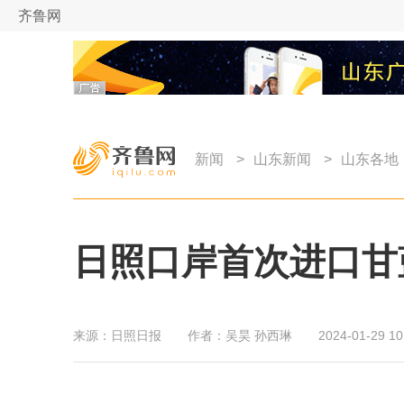
齐鲁网
新闻
>
山东新闻
>
山东各地
日照口岸首次进口甘
来源：
日照日报
作者：
吴昊 孙西琳
2024-01-29 10