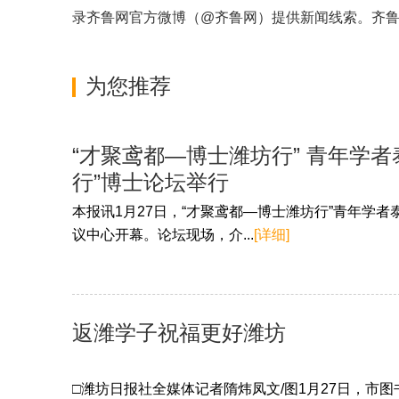
录齐鲁网官方微博（
@齐鲁网
）提供新闻线索。齐
为您推荐
“才聚鸢都—博士潍坊行” 青年学
行”博士论坛举行
本报讯1月27日，“才聚鸢都—博士潍坊行”青年学
议中心开幕。论坛现场，介...
[详细]
返潍学子祝福更好潍坊
□潍坊日报社全媒体记者隋炜凤文/图1月27日，市