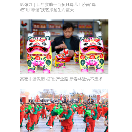
影像力｜四年救助一百多只鸟儿！济南“鸟
叔”用“非遗”技艺撑起生命蓝天
高密非遗泥塑“捏”出产业路 新春将近供不应求