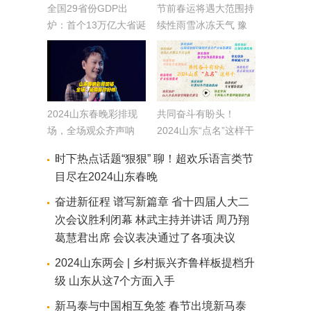
全国29省份GDP出
节前春运将遇大范围持
炉：首个13万亿大省诞
续性雨雪冰冻天气 豫
生！
鲁鄂降雪具有极端性
2024山东春晚彩排现
共同奋斗有盼头！
场，全场观众齐声呐
2024山东“点名”这样干
喊：张信哲你好帅！
时下热点话题“狠狠” 聊！超欢乐语言类节
目尽在2024山东春晚
奋进新征程 谱写新篇章 省十四届人大二
次会议胜利闭幕 林武主持并讲话 周乃翔
葛慧君出席 会议表决通过了各项决议
2024山东两会 | 乡村振兴齐鲁样板提档升
级 山东从这7个方面入手
新马泰与中国相互免签 春节出境新马泰