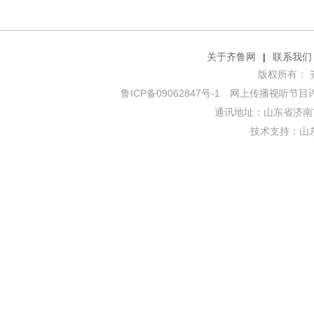
关于齐鲁网
|
联系我们
版权所有： 齐鲁网
鲁ICP备09062847号-1
网上传播视听节目许可证
通讯地址：山东省济南市
技术支持：
山