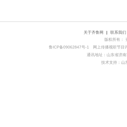
关于齐鲁网
|
联系我们
版权所有： 齐鲁网
鲁ICP备09062847号-1
网上传播视听节目许可证
通讯地址：山东省济南市
技术支持：
山