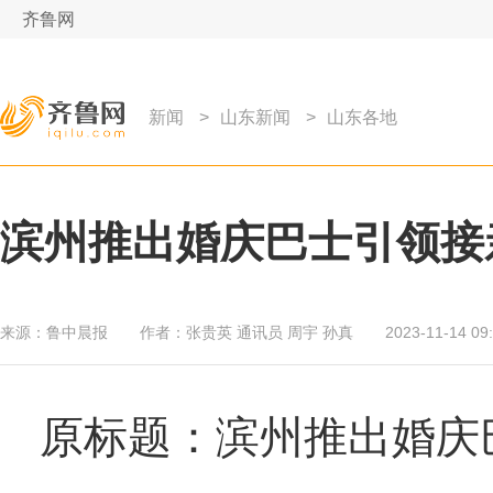
齐鲁网
新闻
>
山东新闻
>
山东各地
滨州推出婚庆巴士引领接
来源：
鲁中晨报
作者：
张贵英 通讯员 周宇 孙真
2023-11-14 09
原标题：滨州推出婚庆