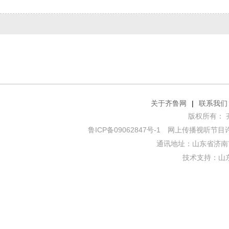
关于齐鲁网
|
联系我们
版权所有： 齐鲁网
鲁ICP备09062847号-1
网上传播视听节目许可证
通讯地址：山东省济南市
技术支持：
山