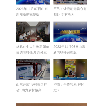
2023年11月07日山东
平邑：让流动党员心有
新闻联播完整版
归处 学有所为
林武在中央驻鲁新闻单
2023年11月06日山东
位调研时强调 充分发
新闻联播完整版
挥主流媒体舆论引导作
用 为现代化强省建设
营造良好氛围
山东开展“乡村著名行
济南：合作容易 解约
动” 助力乡村振兴
难？