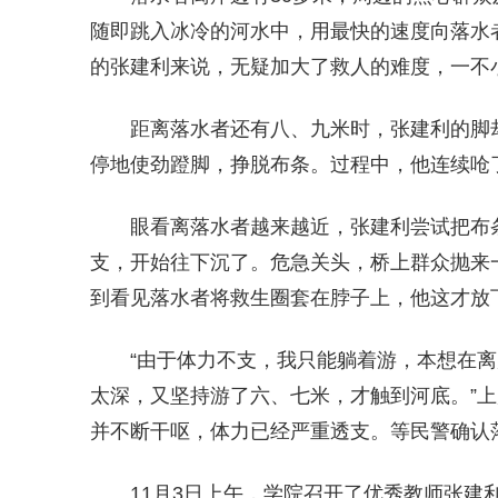
随即跳入冰冷的河水中，用最快的速度向落水
的张建利来说，无疑加大了救人的难度，一不
距离落水者还有八、九米时，张建利的脚
停地使劲蹬脚，挣脱布条。过程中，他连续呛
眼看离落水者越来越近，张建利尝试把布
支，开始往下沉了。危急关头，桥上群众抛来
到看见落水者将救生圈套在脖子上，他这才放
“由于体力不支，我只能躺着游，本想在
太深，又坚持游了六、七米，才触到河底。”上
并不断干呕，体力已经严重透支。等民警确认
11月3日上午，学院召开了优秀教师张