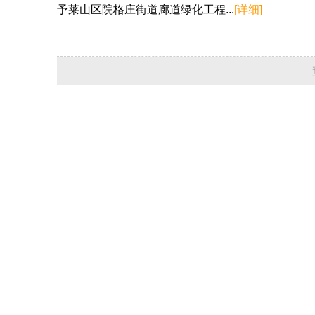
予莱山区院格庄街道廊道绿化工程...
[详细]