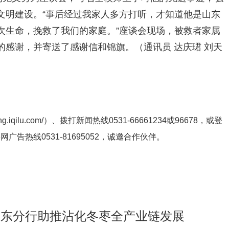
文明建设。“事后经过我家人多方打听，才知道他是山东
次生命，挽救了我们的家庭。”座谈会现场，被救者家属
感谢，并寄送了感谢信和锦旗。（通讯员 达庆珺 刘天
ng.iqilu.com/
）、拨打新闻热线0531-66661234或96678，或登
鲁网广告热线
0531-81695052
，诚邀合作伙伴。
行山东分行助推沾化冬枣全产业链发展