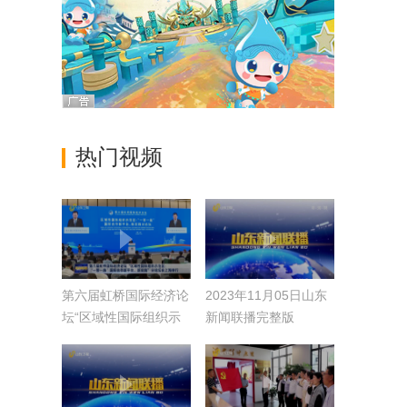
热门视频
第六届虹桥国际经济论
2023年11月05日山东
坛“区域性国际组织示
新闻联播完整版
范区：‘一带一路’国际
合作新平台、新实
践”分论坛在上海举行