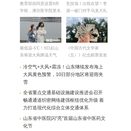
教育部拟同意设置8所
竞技场丨出线在望！李
学校，潍坊医学院更名
源一破门对手乌龙大礼
为山东第二医科大学
亚冠泰山3-1仁川
最低温-5℃！9日起山
《中国古代文学家
东将迎大风降温天气
（五）》纪念邮票首发
累计降温幅度8～10℃
图案包含李清照辛弃疾
冷空气+大风+霜冻！山东继续发布海上
等
大风黄色预警，10日部分地区将迎雨夹
雪
全省重点交通基础设施建设推进会召开
畅通通道织密网络建强枢纽优化升级 着
力打造现代化综合立体交通体系
山东省中医院闪“亮”首届山东省中医药文
化节