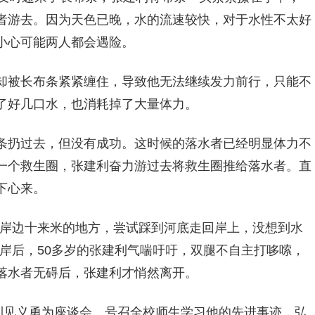
者游去。因为天色已晚，水的流速较快，对于水性不太好
小心可能两人都会遇险。
却被长布条紧紧缠住，导致他无法继续发力前行，只能不
了好几口水，也消耗掉了大量体力。
条扔过去，但没有成功。这时候的落水者已经明显体力不
一个救生圈，张建利奋力游过去将救生圈推给落水者。直
下心来。
离岸边十来米的地方，尝试踩到河底走回岸上，没想到水
岸后，50多岁的张建利气喘吁吁，双腿不自主打哆嗦，
落水者无碍后，张建利才悄然离开。
建利见义勇为座谈会，号召全校师生学习他的先进事迹，弘