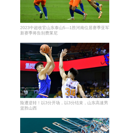
2023中超收官山东泰山5—1胜河南位居赛季亚军
新赛季将告别费莱尼
险遭逆转！以3分开场，以3分结束，山东高速男
篮胜山西