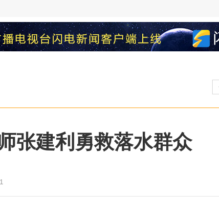
师张建利勇救落水群众
1