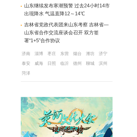
山东继续发布寒潮预警 过去24小时14市
出现降水 气温直降12～14℃
吉林省党政代表团来山东考察 吉林省—
山东省合作交流座谈会召开 双方签
署“1+5”合作协议
济南
淄博
枣庄
东营
烟台
潍坊
济宁
泰安
威海
日照
临沂
德州
聊城
滨州
菏泽