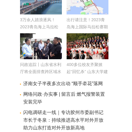
3万余人踏浪逐风！
出行请注意！2023青
2023青岛海上马拉松
岛海上国际马拉松赛期
鸣枪开跑
间 这些道路实行交通
管制
问政追踪丨山东省水利
400多位校友齐聚掀
厅将全面排查跨区域水
起“回忆杀” 山东大学建
闸管理协调不畅问题
校122周年系列活动启
济南女子半夜多次出动 “顺手牵花”落网
通过长效机制规范沟通
幕
协调渠道
网络问政·办实事 | 留言后 燃气报警装置
安装完毕
闪电调研走一线｜专访胶州市委副书记
市长于冬泉：持续推进高水平对外开放
助力山东打造对外开放新高地