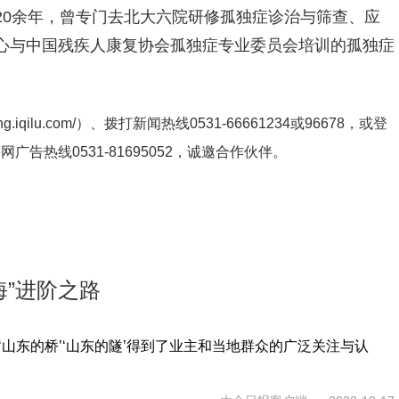
20余年，曾专门去北大六院研修孤独症诊治与筛查、应
心与中国残疾人康复协会孤独症专业委员会
培训
的孤独症
ng.iqilu.com/
）、拨打新闻热线0531-66661234或96678，或登
鲁网广告热线
0531-81695052
，诚邀合作伙伴。
海”进阶之路
‘山东的桥’‘山东的隧’得到了业主和当地群众的广泛关注与认