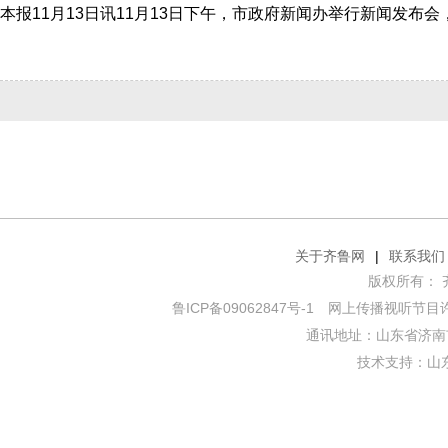
关于齐鲁网
|
联系我们
版权所有： 齐鲁网
鲁ICP备09062847号-1
网上传播视听节目许可证
通讯地址：山东省济南市
技术支持：
山