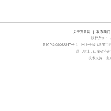
关于齐鲁网
|
联系我们
版权所有： 齐鲁网
鲁ICP备09062847号-1
网上传播视听节目许可证
通讯地址：山东省济南市
技术支持：
山