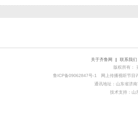
关于齐鲁网
|
联系我们
版权所有： 齐鲁网
鲁ICP备09062847号-1
网上传播视听节目许可证
通讯地址：山东省济南市
技术支持：
山