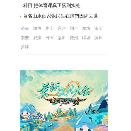
科目 把体育课真正落到实处
著名山水画家张民生在济南因病去世
济南
淄博
枣庄
东营
烟台
潍坊
济宁
泰安
威海
日照
临沂
德州
聊城
滨州
菏泽