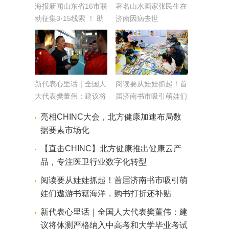
海报新闻山东省16市联
著名山水画家张民生在
动征集3·15线索 ！ 助
济南因病去世
力消费维权 提振消费
信心
新代表心里话｜全国人
阅读要从娃娃抓起！首
大代表樊董伟：建议将
届济南书市吸引萌娃们
体测严格纳入中高考和
遨游书籍海洋，购书打
亮相CHINC大会，北方健康加速布局数
大学毕业考试科目 把
折还补贴
据要素市场化
体育课真正落到实处
【直击CHINC】北方健康推出健康云产
品，专注医卫行业数字化转型
阅读要从娃娃抓起！首届济南书市吸引萌
娃们遨游书籍海洋，购书打折还补贴
新代表心里话｜全国人大代表樊董伟：建
议将体测严格纳入中高考和大学毕业考试