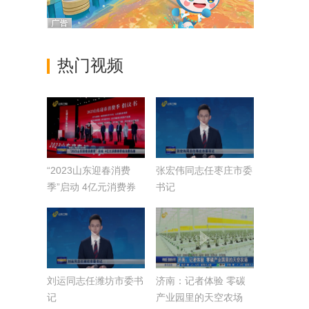
热门视频
“2023山东迎春消费
张宏伟同志任枣庄市委
季”启动 4亿元消费券
书记
带动消费热潮【强信心
稳经济 促发展】
刘运同志任潍坊市委书
济南：记者体验 零碳
记
产业园里的天空农场