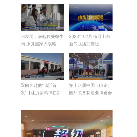
张友明：潜心攻关微生
2023年02月25日山东
物 服务国家大战略
新闻联播完整版
【人才兴鲁展风采】
双向奔赴的“临沂首
第十八届中国（山东）
发”【让沂蒙精神在新
国际装备制造业博览会
时代发扬光大】
开幕