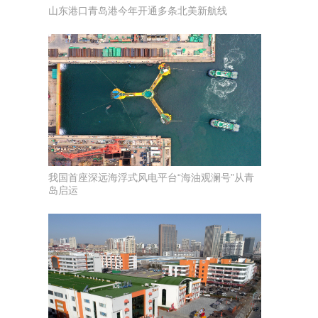
山东港口青岛港今年开通多条北美新航线
我国首座深远海浮式风电平台“海油观澜号”从青
岛启运