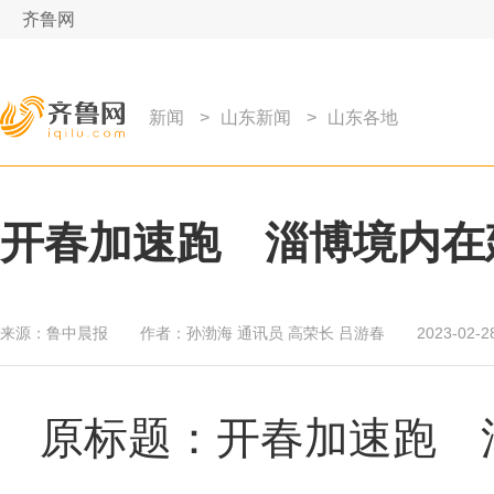
齐鲁网
新闻
>
山东新闻
>
山东各地
开春加速跑 淄博境内在
来源：
鲁中晨报
作者：
孙渤海 通讯员 高荣长 吕游春
2023-02-2
原标题：开春加速跑 