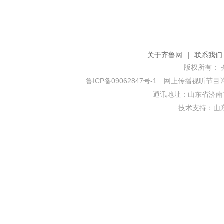
关于齐鲁网
|
联系我们
版权所有： 齐鲁网
鲁ICP备09062847号-1
网上传播视听节目许可证
通讯地址：山东省济南市
技术支持：
山