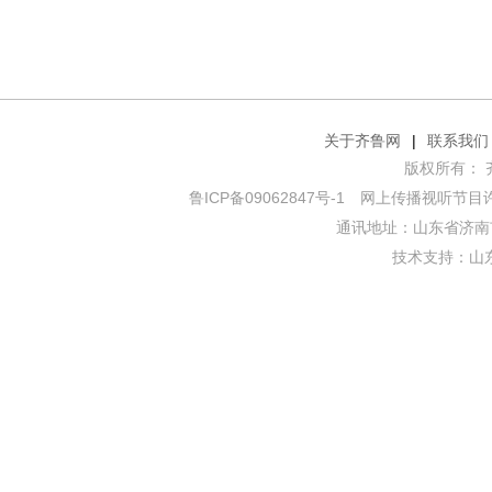
关于齐鲁网
|
联系我们
版权所有： 齐鲁网
鲁ICP备09062847号-1
网上传播视听节目许可证
通讯地址：山东省济南市
技术支持：
山