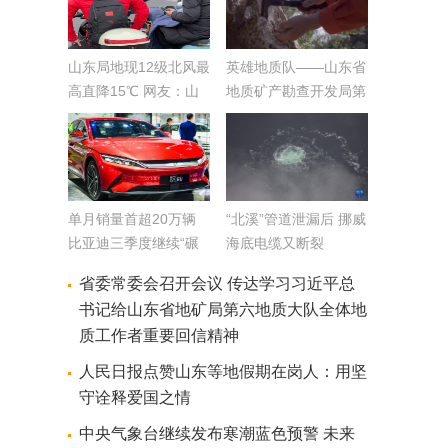
山东局地现12级北风最
英雄地质队——山东省
高直降15℃ 网友：山
地质矿产勘查开发局第
东冷成了山冻
六地质大队
单月销量首超20万辆
“北溪”管道泄漏后 挪威
比亚迪三季度继续“碾
海底电缆又断裂
压”特斯拉
省委常委会召开会议 传达学习习近平总
书记给山东省地矿局第六地质大队全体地
质工作者重要回信精神
人民日报点赞山东等地假期在岗人：用坚
守诠释爱国之情
中央气象台继续发布寒潮蓝色预警 未来