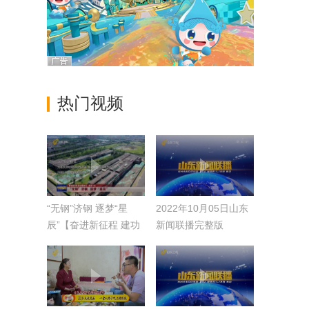
热门视频
​“无钢”济钢 逐梦“星
2022年10月05日山东
辰”【奋进新征程 建功
新闻联播完整版
新时代·逐梦十年】