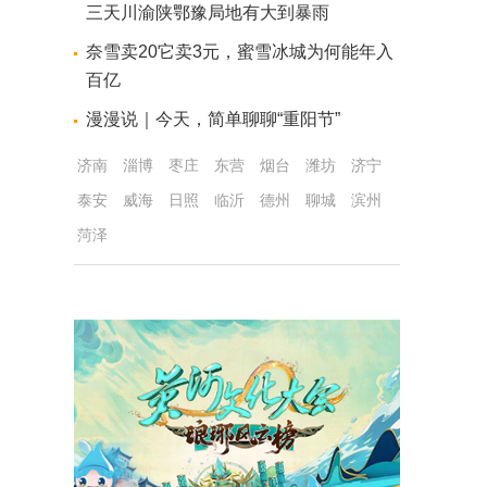
三天川渝陕鄂豫局地有大到暴雨
奈雪卖20它卖3元，蜜雪冰城为何能年入
百亿
漫漫说｜今天，简单聊聊“重阳节”
济南
淄博
枣庄
东营
烟台
潍坊
济宁
泰安
威海
日照
临沂
德州
聊城
滨州
菏泽