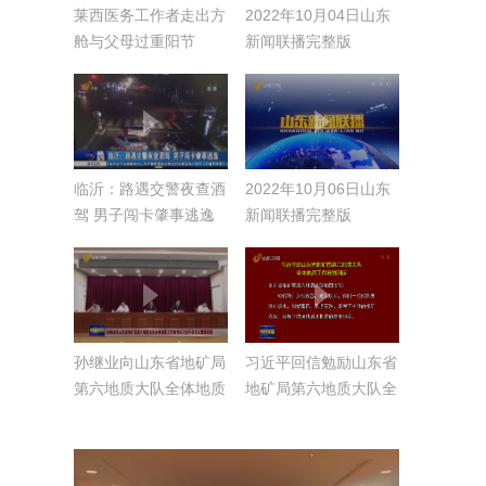
莱西医务工作者走出方
2022年10月04日山东
舱与父母过重阳节
新闻联播完整版
临沂：路遇交警夜查酒
2022年10月06日山东
驾 男子闯卡肇事逃逸
新闻联播完整版
孙继业向山东省地矿局
习近平回信勉励山东省
第六地质大队全体地质
地矿局第六地质大队全
工作者传达习近平总书
体地质工作者 在找矿
记重要回信
突破战略行动中发挥更
大作用 奋力书写“英雄