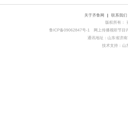
关于齐鲁网
|
联系我们
版权所有： 齐鲁网
鲁ICP备09062847号-1
网上传播视听节目许可证
通讯地址：山东省济南市
技术支持：
山