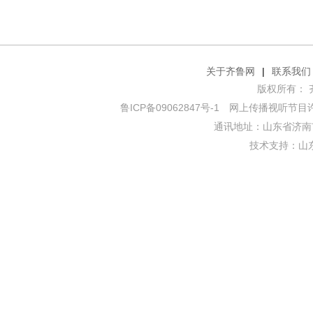
关于齐鲁网
|
联系我们
版权所有： 齐鲁网
鲁ICP备09062847号-1
网上传播视听节目许可证
通讯地址：山东省济南市
技术支持：
山