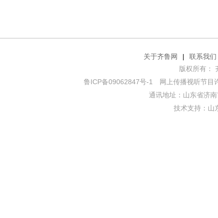
关于齐鲁网
|
联系我们
版权所有： 齐鲁网
鲁ICP备09062847号-1
网上传播视听节目许可证
通讯地址：山东省济南市
技术支持：
山