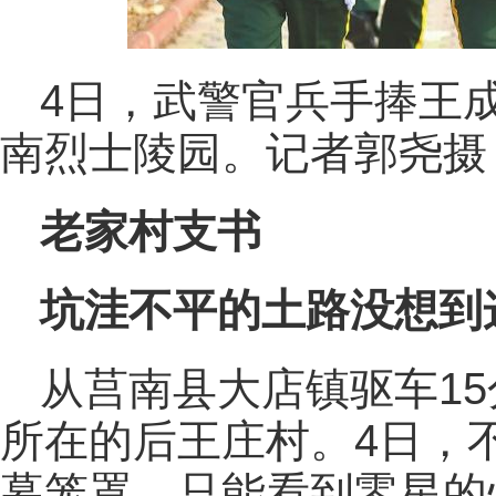
4日，武警官兵手捧王
南烈士陵园。记者郭尧摄
老家村支书
坑洼不平的土路没想到
从莒南县大店镇驱车1
所在的后王庄村。4日，
幕笼罩，只能看到零星的