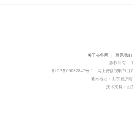
关于齐鲁网
|
联系我们
版权所有： 齐鲁网
鲁ICP备09062847号-1
网上传播视听节目许可证
通讯地址：山东省济南市
技术支持：
山