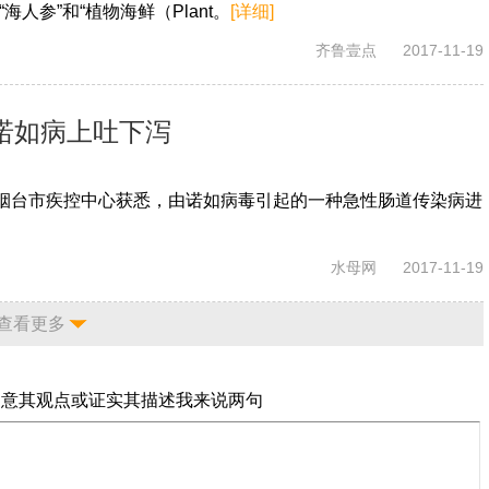
人参”和“植物海鲜（Plant。
[详细]
齐鲁壹点
2017-11-19
诺如病上吐下泻
烟台市疾控中心获悉，由诺如病毒引起的一种急性肠道传染病进
水母网
2017-11-19
查看更多
同意其观点或证实其描述
我来说两句