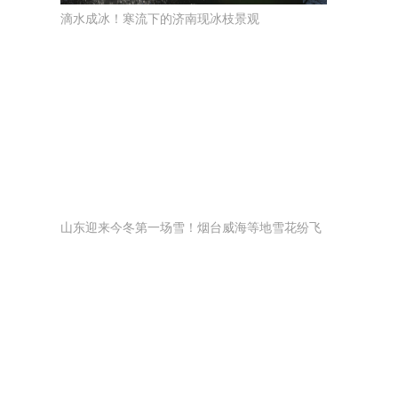
滴水成冰！寒流下的济南现冰枝景观
山东迎来今冬第一场雪！烟台威海等地雪花纷飞