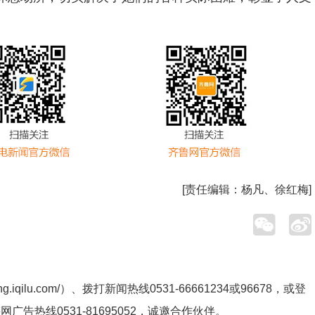
[责任编辑：
杨凡、徐红梅
]
ng.iqilu.com/
）、拨打新闻热线0531-66661234或96678，或登
鲁网广告热线
0531-81695052
，诚邀合作伙伴。