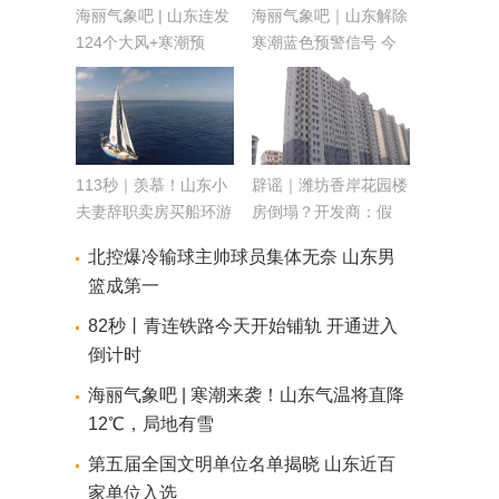
海丽气象吧 | 山东连发
海丽气象吧｜山东解除
124个大风+寒潮预
寒潮蓝色预警信号 今
警，烟台威海将迎今冬
天白天气温回升
首雪
113秒｜羡慕！山东小
辟谣｜潍坊香岸花园楼
夫妻辞职卖房买船环游
房倒塌？开发商：假
世界，还给孩子办了休
的！依法追究造谣者责
北控爆冷输球主帅球员集体无奈 山东男
学
任
篮成第一
82秒丨青连铁路今天开始铺轨 开通进入
倒计时
海丽气象吧 | 寒潮来袭！山东气温将直降
12℃，局地有雪
第五届全国文明单位名单揭晓 山东近百
家单位入选