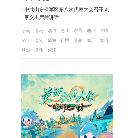
中共山东省军区第八次代表大会召开 刘
家义出席并讲话
济南
青岛
淄博
枣庄
东营
烟台
潍坊
济宁
泰安
威海
日照
莱芜
临沂
德州
聊城
滨州
菏泽