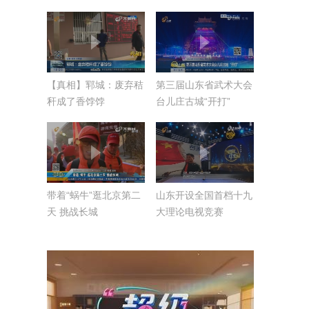
祖传的手艺
【真相】郓城：废弃秸
第三届山东省武术大会
秆成了香饽饽
台儿庄古城“开打”
带着“蜗牛”逛北京第二
山东开设全国首档十九
天 挑战长城
大理论电视竞赛