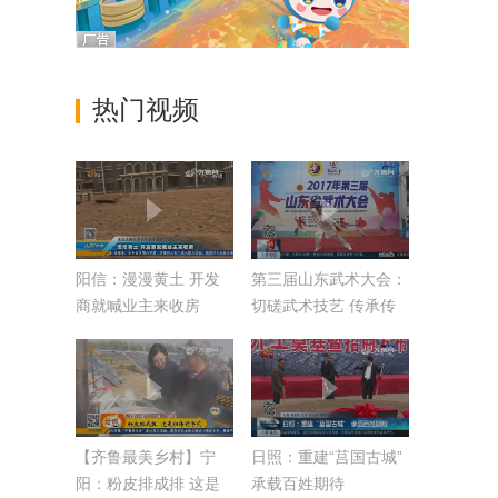
热门视频
阳信：漫漫黄土 开发
第三届山东武术大会：
商就喊业主来收房
切磋武术技艺 传承传
统文化
【齐鲁最美乡村】宁
日照：重建“莒国古城”
阳：粉皮排成排 这是
承载百姓期待