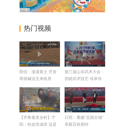
热门视频
阳信：漫漫黄土 开发
第三届山东武术大会：
商就喊业主来收房
切磋武术技艺 传承传
统文化
【齐鲁最美乡村】宁
日照：重建“莒国古城”
阳：粉皮排成排 这是
承载百姓期待