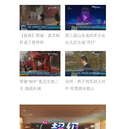
祖传的手艺
【真相】郓城：废弃秸
第三届山东省武术大会
秆成了香饽饽
台儿庄古城“开打”
带着“蜗牛”逛北京第二
滨州：男子驾车掉入河
天 挑战长城
中 民警跳水救人