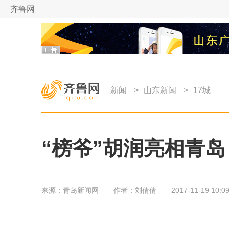
齐鲁网
新闻
>
山东新闻
>
17城
“榜爷”胡润亮相青
来源：
青岛新闻网
作者：
刘倩倩
2017-11-19 10:09