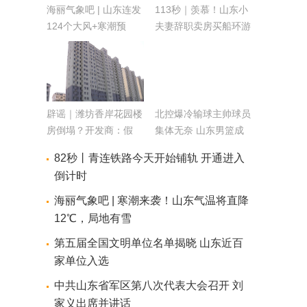
海丽气象吧 | 山东连发
113秒｜羡慕！山东小
124个大风+寒潮预
夫妻辞职卖房买船环游
警，烟台威海将迎今冬
世界，还给孩子办了休
首雪
学
辟谣｜潍坊香岸花园楼
北控爆冷输球主帅球员
房倒塌？开发商：假
集体无奈 山东男篮成
的！依法追究造谣者责
第一
82秒丨青连铁路今天开始铺轨 开通进入
任
倒计时
海丽气象吧 | 寒潮来袭！山东气温将直降
12℃，局地有雪
第五届全国文明单位名单揭晓 山东近百
家单位入选
中共山东省军区第八次代表大会召开 刘
家义出席并讲话