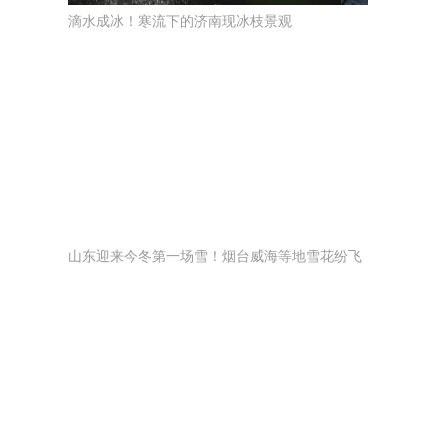
滴水成冰！寒流下的济南现冰枝景观
山东迎来今冬第一场雪！烟台威海等地雪花纷飞