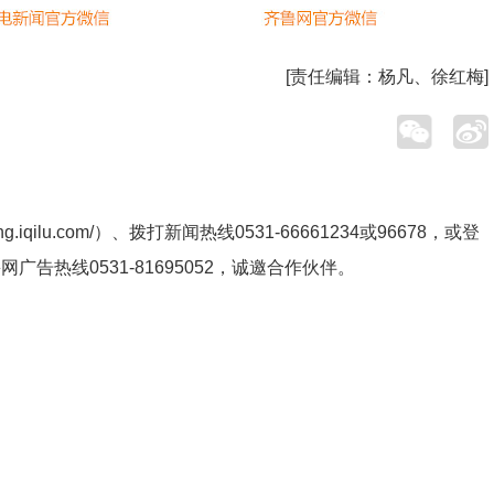
[责任编辑：
杨凡、徐红梅
]
ng.iqilu.com/
）、拨打新闻热线0531-66661234或96678，或登
鲁网广告热线
0531-81695052
，诚邀合作伙伴。