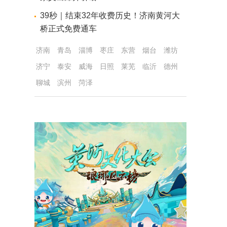
39秒｜结束32年收费历史！济南黄河大
桥正式免费通车
济南
青岛
淄博
枣庄
东营
烟台
潍坊
济宁
泰安
威海
日照
莱芜
临沂
德州
聊城
滨州
菏泽