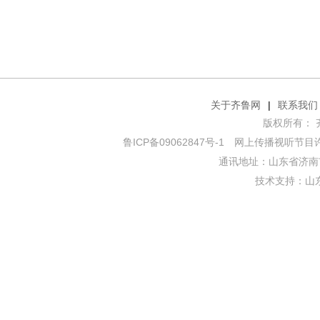
关于齐鲁网
|
联系我们
版权所有： 齐鲁网
鲁ICP备09062847号-1
网上传播视听节目许可证
通讯地址：山东省济南市
技术支持：
山