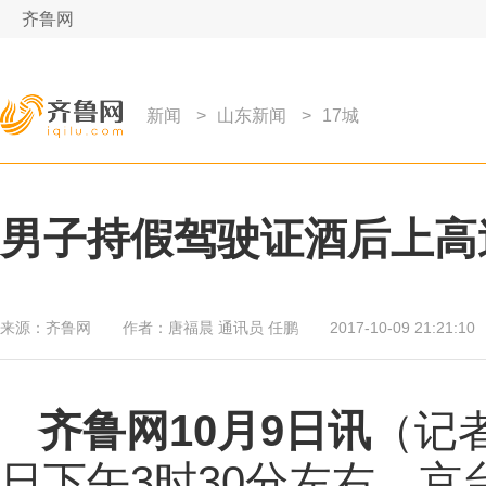
齐鲁网
新闻
>
山东新闻
>
17城
男子持假驾驶证酒后上高速
来源：
齐鲁网
作者：
唐福晨 通讯员 任鹏
2017-10-09 21:21:10
齐鲁网
10月9日讯
（记者
日下午3时30分左右，