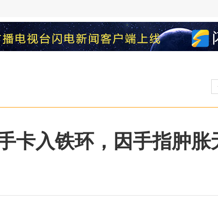
手卡入铁环，因手指肿胀