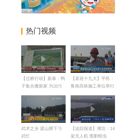
热门视频
【过桥行动】新泰：鸭
【喜迎十九大】平邑：
子集合搬新家 为治污
鲁南高铁施工单位举行
更为闯市场
全线观摩会
武术之乡 梁山脚下习
【追踪报道】潍坊：14
武忙
架无人机 围剿蝗虫