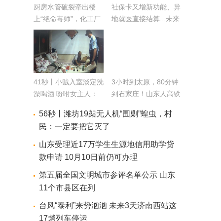
厨房水管破裂牵出楼
社保卡又增新功能、异
上“绝命毒师”，化工厂
地就医直接结算...未来
技术员组团制毒
几个月八大福利
41秒丨小贼入室淡定洗
3小时到太原，80分钟
澡喝酒 吩咐女主人：
到石家庄！山东人高铁
买充电器去
游能去这些地方
56秒丨潍坊19架无人机“围剿”蝗虫，村
民：一定要把它灭了
山东受理近17万学生生源地信用助学贷
款申请 10月10日前仍可办理
第五届全国文明城市参评名单公示 山东
11个市县区在列
台风“泰利”来势汹汹 未来3天济南西站这
17趟列车停运