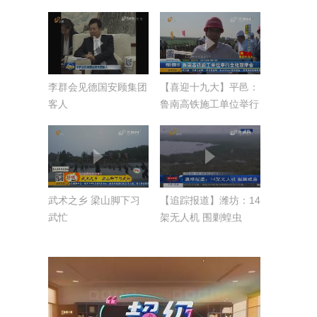
李群会见德国安顾集团
【喜迎十九大】平邑：
客人
鲁南高铁施工单位举行
全线观摩会
武术之乡 梁山脚下习
【追踪报道】潍坊：14
武忙
架无人机 围剿蝗虫