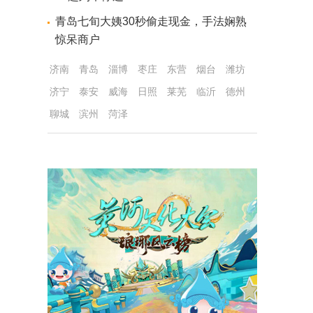
青岛七旬大姨30秒偷走现金，手法娴熟
惊呆商户
济南
青岛
淄博
枣庄
东营
烟台
潍坊
济宁
泰安
威海
日照
莱芜
临沂
德州
聊城
滨州
菏泽