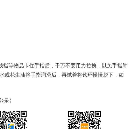
戒指等物品卡住手指后，千万不要用力拉拽，以免手指肿
皂水或花生油将手指润滑后，再试着将铁环慢慢脱下，如
时公泉）