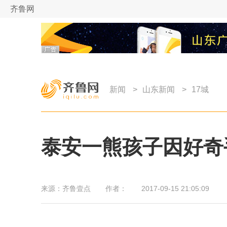
齐鲁网
新闻
>
山东新闻
>
17城
泰安一熊孩子因好奇
来源：
齐鲁壹点
作者：
2017-09-15 21:05:09