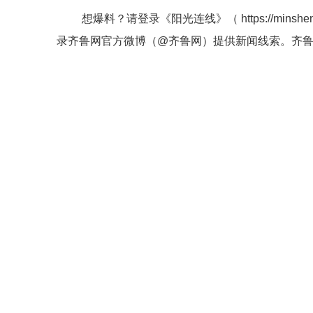
想爆料？请登录《阳光连线》（
https://minshe
录齐鲁网官方微博（
@齐鲁网
）提供新闻线索。齐