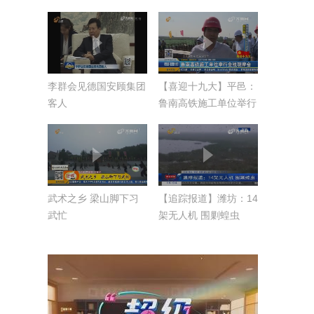
李群会见德国安顾集团
【喜迎十九大】平邑：
客人
鲁南高铁施工单位举行
全线观摩会
武术之乡 梁山脚下习
【追踪报道】潍坊：14
武忙
架无人机 围剿蝗虫