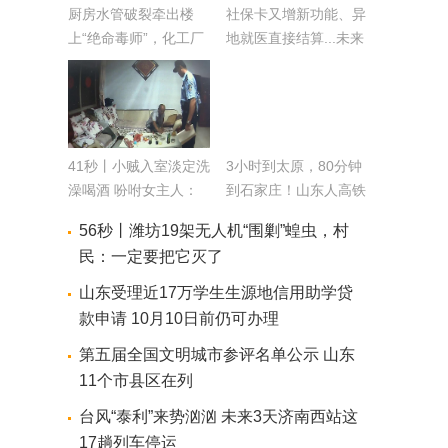
厨房水管破裂牵出楼
社保卡又增新功能、异
上“绝命毒师”，化工厂
地就医直接结算...未来
技术员组团制毒
几个月八大福利
41秒丨小贼入室淡定洗
3小时到太原，80分钟
澡喝酒 吩咐女主人：
到石家庄！山东人高铁
买充电器去
游能去这些地方
56秒丨潍坊19架无人机“围剿”蝗虫，村
民：一定要把它灭了
山东受理近17万学生生源地信用助学贷
款申请 10月10日前仍可办理
第五届全国文明城市参评名单公示 山东
11个市县区在列
台风“泰利”来势汹汹 未来3天济南西站这
17趟列车停运