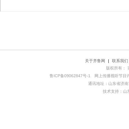
关于齐鲁网
|
联系我们
版权所有： 齐鲁网
鲁ICP备09062847号-1
网上传播视听节目许可证
通讯地址：山东省济南市
技术支持：
山