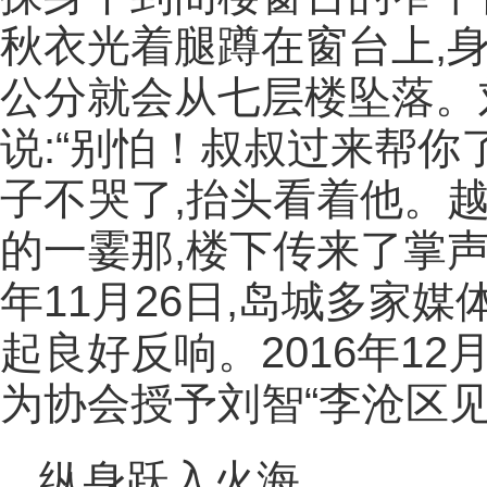
秋衣光着腿蹲在窗台上,
公分就会从七层楼坠落。
说:“别怕！叔叔过来帮你
子不哭了,抬头看着他。
的一霎那,楼下传来了掌声
年11月26日,岛城多家
起良好反响。2016年1
为协会授予刘智“李沧区
纵身跃入火海