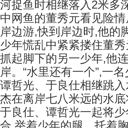
河捉鱼时相继落入2米多
中网鱼的董秀元看见险情
岸边游,快到岸边时,他
少年慌乱中紧紧搂住董秀
抓起脚下的另一少年,他
岸。“水里还有一个”,一
谭哲光、于良仕相继跳入
杰在离岸七八米远的水底
于良仕、谭哲光一起将少
合,举着少年的腿、托着胸