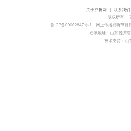
关于齐鲁网
|
联系我们
版权所有： 齐鲁网
鲁ICP备09062847号-1
网上传播视听节目许可证
通讯地址：山东省济南市
技术支持：
山