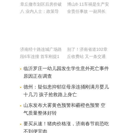
章丘撤市划区后房价破
博山8·11车祸是生产安
八 业内人士：政策导
全责任事故 一副局长
向影响
被批捕
济南经十路连城广场路
别了！济南省道102章
段6车连撞 首车刚提1
丘收费站 又一条交通
小时
命脉被打通
临沂罗庄一幼儿园发生学生意外死亡事件
原因正在调查
德州：疑似患抑郁症母亲连捅刚满月婴儿
十几刀 孩子抢救路上身亡
山东发布大雾黄色预警和霾橙色预警 空
气质量整体好转
要买从速！猪肉价格涨，济南春节前恐吃
不到便宜肉