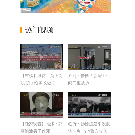
热门视频
【重磅】潍坊：为上高
齐河：懵圈！新房卫生
职 孩子给家长做工
间门框被拆
作？
【独家调查】临沭：药
临沂：拆除违建引发肢
店输液男子猝死
体冲突 当地警方介入