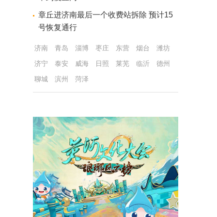
章丘进济南最后一个收费站拆除 预计15
号恢复通行
济南
青岛
淄博
枣庄
东营
烟台
潍坊
济宁
泰安
威海
日照
莱芜
临沂
德州
聊城
滨州
菏泽