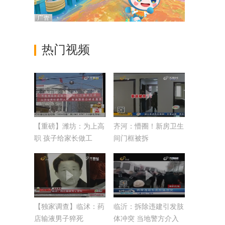
热门视频
【重磅】潍坊：为上高
齐河：懵圈！新房卫生
职 孩子给家长做工
间门框被拆
作？
【独家调查】临沭：药
临沂：拆除违建引发肢
店输液男子猝死
体冲突 当地警方介入