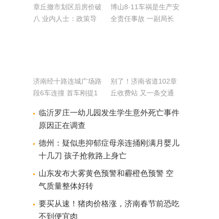
章丘撤市划区后房价破
博山8·11车祸是生产安
八 业内人士：政策导
全责任事故 一副局长
向影响
被批捕
济南经十路连城广场路
别了！济南省道102章
段6车连撞 首车刚提1
丘收费站 又一条交通
小时
命脉被打通
临沂罗庄一幼儿园发生学生意外死亡事件
原因正在调查
德州：疑似患抑郁症母亲连捅刚满月婴儿
十几刀 孩子抢救路上身亡
山东发布大雾黄色预警和霾橙色预警 空
气质量整体好转
要买从速！猪肉价格涨，济南春节前恐吃
不到便宜肉