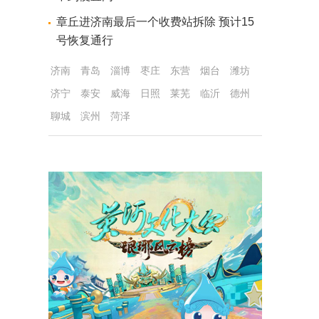
章丘进济南最后一个收费站拆除 预计15
号恢复通行
济南
青岛
淄博
枣庄
东营
烟台
潍坊
济宁
泰安
威海
日照
莱芜
临沂
德州
聊城
滨州
菏泽