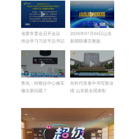
省委常委会召开会议
2026年07月04日山东
传达学习习近平总书记
新闻联播完整版
在庆祝中国共产党成立
105周年大会上的重要
讲话精神
青岛：特斯拉中心修车
在时代答卷中书写新业
修出新问题？
绩 山东获全国表彰
的“两优一先”代表载誉
归来【习近平总书记在
庆祝中国共产党成立
105周年大会上的重要
讲话引发热烈反响】