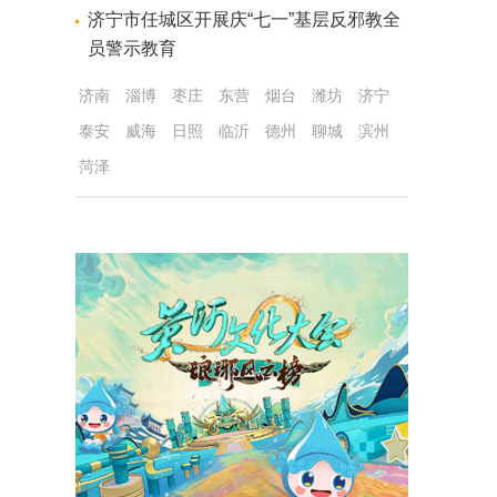
济宁市任城区开展庆“七一”基层反邪教全
员警示教育
济南
淄博
枣庄
东营
烟台
潍坊
济宁
泰安
威海
日照
临沂
德州
聊城
滨州
菏泽