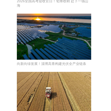
2026全国高考迎收官日！笔锋收鞘 赴下一场山
海
向新向绿发展！淄博高青构建光伏全产业链条