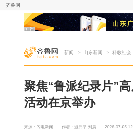
齐鲁网
新闻
>
山东新闻
>
科教社会
聚焦“鲁派纪录片”
活动在京举办
来源：
闪电新闻
作者：
逯兴举 刘晨
2026-07-05 12