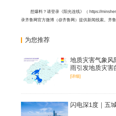
想爆料？请登录《阳光连线》（
https://minshe
录齐鲁网官方微博（
@齐鲁网
）提供新闻线索。齐
为您推荐
地质灾害气象风
雨引发地质灾害
[详细]
闪电深1度｜五