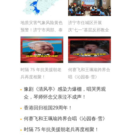
地质灾害气象风险黄色
济宁市任城区开展
预警！济宁市局部、泰
庆“七一”基层反邪教全
安市局部降雨引发地质
员警示教育
灾害的可能性较高
时隔 75 年抗美援朝老
何赛飞和王珮瑜跨界合
兵再度相聚！
唱《沁园春·雪》
豫剧《清风亭》感染力爆棚，唱哭男观
众，琴师怀念父亲泣不成声！
香港回归祖国29周年！
何赛飞和王珮瑜跨界合唱《沁园春·雪》
时隔 75 年抗美援朝老兵再度相聚！