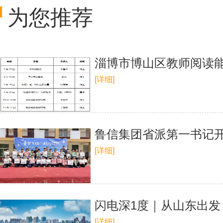
为您推荐
淄博市博山区教师阅读
[详细]
鲁信集团省派第一书记开
[详细]
闪电深1度｜从山东出
[详细]